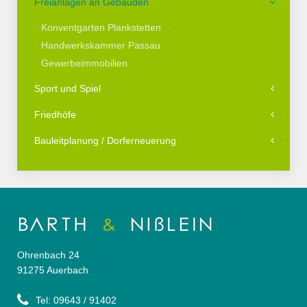
Freianlagen an Gebäuden
Konventgarten Plankstetten
Handwerkskammer Passau
Gewerbeimmobilien
Sport und Spiel
Friedhöfe
Bauleitplanung / Dorferneuerung
Ohrenbach 24
91275 Auerbach
Tel: 09643 / 91402